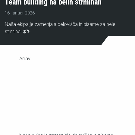
Team building na belih strminah
16. januar 2026
Naša ekipa je zamenjala delovišča in pisarne za bele
strmine! ❄️⛷️
Array