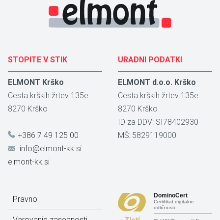
STOPITE V STIK
URADNI PODATKI
ELMONT Krško
ELMONT d.o.o. Krško
Cesta krških žrtev 135e
Cesta krških žrtev 135e
8270
Krško
8270
Krško
ID za DDV: SI78402930
+386 7 49 125 00
MŠ: 5829119000
info@elmont-kk.si
elmont-kk.si
DominoCert
Pravno
Certifikat digitalne
odličnosti
Varovanje zasebnosti