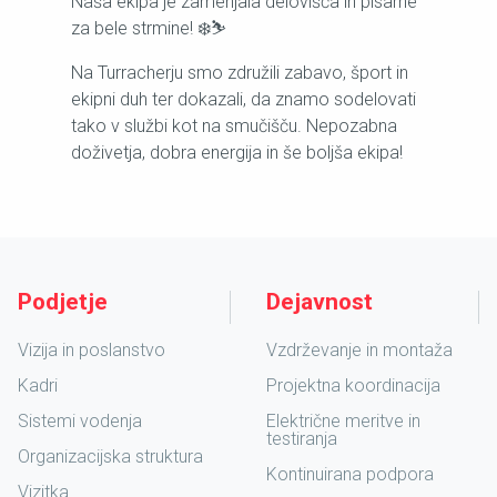
Naša ekipa je zamenjala delovišča in pisarne
za bele strmine! ❄️⛷️
Na Turracherju smo združili zabavo, šport in
ekipni duh ter dokazali, da znamo sodelovati
tako v službi kot na smučišču. Nepozabna
doživetja, dobra energija in še boljša ekipa!
Podjetje
Dejavnost
Vizija in poslanstvo
Vzdrževanje in montaža
Kadri
Projektna koordinacija
Sistemi vodenja
Električne meritve in
testiranja
Organizacijska struktura
Kontinuirana podpora
Vizitka