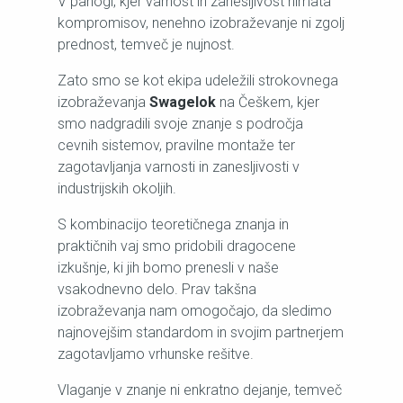
V panogi, kjer varnost in zanesljivost nimata
kompromisov, nenehno izobraževanje ni zgolj
prednost, temveč je nujnost.
Zato smo se kot ekipa udeležili strokovnega
izobraževanja
Swagelok
na Češkem, kjer
smo nadgradili svoje znanje s področja
cevnih sistemov, pravilne montaže ter
zagotavljanja varnosti in zanesljivosti v
industrijskih okoljih.
S kombinacijo teoretičnega znanja in
praktičnih vaj smo pridobili dragocene
izkušnje, ki jih bomo prenesli v naše
vsakodnevno delo. Prav takšna
izobraževanja nam omogočajo, da sledimo
najnovejšim standardom in svojim partnerjem
zagotavljamo vrhunske rešitve.
Vlaganje v znanje ni enkratno dejanje, temveč