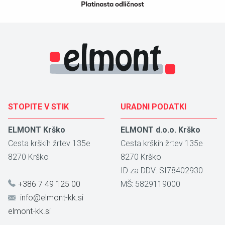
STOPITE V STIK
URADNI PODATKI
ELMONT Krško
ELMONT d.o.o. Krško
Cesta krških žrtev 135e
Cesta krških žrtev 135e
8270
Krško
8270
Krško
ID za DDV: SI78402930
+386 7 49 125 00
MŠ: 5829119000
info@elmont-kk.si
elmont-kk.si