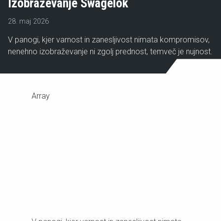
Izobraževanje Swagelok
28. maj 2026
V panogi, kjer varnost in zanesljivost nimata kompromisov,
nenehno izobraževanje ni zgolj prednost, temveč je nujnost.
Array